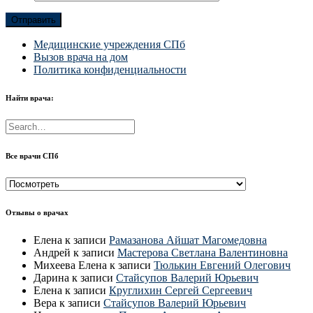
Медицинские учреждения СПб
Вызов врача на дом
Политика конфиденциальности
Найти врача:
Все врачи СПб
Все
врачи
СПб
Отзывы о врачах
Елена
к записи
Рамазанова Айшат Магомедовна
Андрей
к записи
Мастерова Светлана Валентиновна
Михеева Елена
к записи
Тюлькин Евгений Олегович
Дарина
к записи
Стайсупов Валерий Юрьевич
Елена
к записи
Круглихин Сергей Сергеевич
Вера
к записи
Стайсупов Валерий Юрьевич