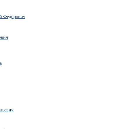
й Федорович
евич
а
льевич