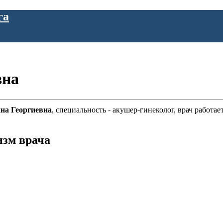
га
вна
на Георгиевна
, специальность - акушер-гинеколог, врач работа
изм врача