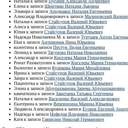
Наталья
к записи
Пугачев Александр Андреевич
Елена
к записи
Шнитман Наталия Львовна
Эльвира
к записи
Аподиакос Наталия Евгеньевна
Александр Владимирович
к записи
Малиновский Валери
Наталья
к записи
Стайсупов Валерий Юрьевич
Алиса
к записи
Стайсупов Валерий Юрьевич
Юлия
к записи
Стайсупов Валерий Юрьевич
Надежда Николаевна М.
к записи
Турушев Антон Евгень
Ekat
к записи
Антимоник Нина Юрьевна
валентина
к записи
Пестун Лидия Евгеньевна
Леонид
к записи
Тягунова Наталья Николаевна
Александр
к записи
Киселева Мария Геннадиевна
Ринат Рахматуллин
к записи
Киселева Мария Геннадиевн
Валентин
к записи
Куликова Мария Михайловна
Ирина
к записи
Стайсупов Валерий Юрьевич
Заира
к записи
Стайсупов Валерий Юрьевич
Пациентка
к записи
Стайсупов Валерий Юрьевич
Элона
к записи
Абдурахманова Зарема Абдурахмановна
камчаткина
к записи
Завитаева Татьяна Сергеевна
Наталья
к записи
Василенко Василий Александрович
Екатерина
к записи
Вереницина Марина Юрьевна
Людмила Александровна
к записи
Егоров Евгений Анато
Надежда
к записи
Нефедов Владимир Николаевич
Катя
к записи
Гаврилин Николай Германович