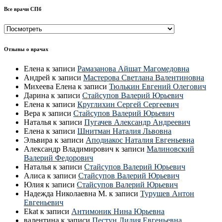
Все врачи СПб
Все
врачи
СПб
Отзывы о врачах
Елена
к записи
Рамазанова Айшат Магомедовна
Андрей
к записи
Мастерова Светлана Валентиновна
Михеева Елена
к записи
Тюлькин Евгений Олегович
Дарина
к записи
Стайсупов Валерий Юрьевич
Елена
к записи
Круглихин Сергей Сергеевич
Вера
к записи
Стайсупов Валерий Юрьевич
Наталья
к записи
Пугачев Александр Андреевич
Елена
к записи
Шнитман Наталия Львовна
Эльвира
к записи
Аподиакос Наталия Евгеньевна
Александр Владимирович
к записи
Малиновский
Валерий Федорович
Наталья
к записи
Стайсупов Валерий Юрьевич
Алиса
к записи
Стайсупов Валерий Юрьевич
Юлия
к записи
Стайсупов Валерий Юрьевич
Надежда Николаевна М.
к записи
Турушев Антон
Евгеньевич
Ekat
к записи
Антимоник Нина Юрьевна
валентина
к записи
Пестун Лидия Евгеньевна