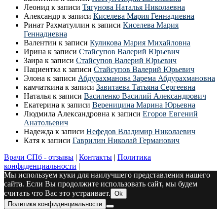
Леонид
к записи
Тягунова Наталья Николаевна
Александр
к записи
Киселева Мария Геннадиевна
Ринат Рахматуллин
к записи
Киселева Мария
Геннадиевна
Валентин
к записи
Куликова Мария Михайловна
Ирина
к записи
Стайсупов Валерий Юрьевич
Заира
к записи
Стайсупов Валерий Юрьевич
Пациентка
к записи
Стайсупов Валерий Юрьевич
Элона
к записи
Абдурахманова Зарема Абдурахмановна
камчаткина
к записи
Завитаева Татьяна Сергеевна
Наталья
к записи
Василенко Василий Александрович
Екатерина
к записи
Вереницина Марина Юрьевна
Людмила Александровна
к записи
Егоров Евгений
Анатольевич
Надежда
к записи
Нефедов Владимир Николаевич
Катя
к записи
Гаврилин Николай Германович
Врачи СПб - отзывы
|
Контакты
|
Политика
конфиденциальности
|
Мы используем куки для наилучшего представления нашего
сайта. Если Вы продолжите использовать сайт, мы будем
считать что Вас это устраивает.
Ok
Политика конфиденциальности