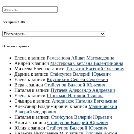
Все врачи СПб
Все
врачи
СПб
Отзывы о врачах
Елена
к записи
Рамазанова Айшат Магомедовна
Андрей
к записи
Мастерова Светлана Валентиновна
Михеева Елена
к записи
Тюлькин Евгений Олегович
Дарина
к записи
Стайсупов Валерий Юрьевич
Елена
к записи
Круглихин Сергей Сергеевич
Вера
к записи
Стайсупов Валерий Юрьевич
Наталья
к записи
Пугачев Александр Андреевич
Елена
к записи
Шнитман Наталия Львовна
Эльвира
к записи
Аподиакос Наталия Евгеньевна
Александр Владимирович
к записи
Малиновский
Валерий Федорович
Наталья
к записи
Стайсупов Валерий Юрьевич
Алиса
к записи
Стайсупов Валерий Юрьевич
Юлия
к записи
Стайсупов Валерий Юрьевич
Надежда Николаевна М.
к записи
Турушев Антон