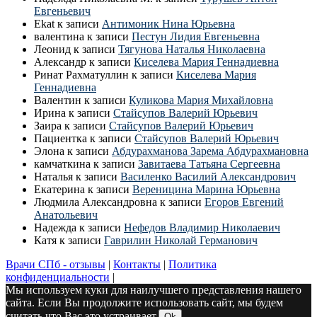
Евгеньевич
Ekat
к записи
Антимоник Нина Юрьевна
валентина
к записи
Пестун Лидия Евгеньевна
Леонид
к записи
Тягунова Наталья Николаевна
Александр
к записи
Киселева Мария Геннадиевна
Ринат Рахматуллин
к записи
Киселева Мария
Геннадиевна
Валентин
к записи
Куликова Мария Михайловна
Ирина
к записи
Стайсупов Валерий Юрьевич
Заира
к записи
Стайсупов Валерий Юрьевич
Пациентка
к записи
Стайсупов Валерий Юрьевич
Элона
к записи
Абдурахманова Зарема Абдурахмановна
камчаткина
к записи
Завитаева Татьяна Сергеевна
Наталья
к записи
Василенко Василий Александрович
Екатерина
к записи
Вереницина Марина Юрьевна
Людмила Александровна
к записи
Егоров Евгений
Анатольевич
Надежда
к записи
Нефедов Владимир Николаевич
Катя
к записи
Гаврилин Николай Германович
Врачи СПб - отзывы
|
Контакты
|
Политика
конфиденциальности
|
Мы используем куки для наилучшего представления нашего
сайта. Если Вы продолжите использовать сайт, мы будем
считать что Вас это устраивает.
Ok