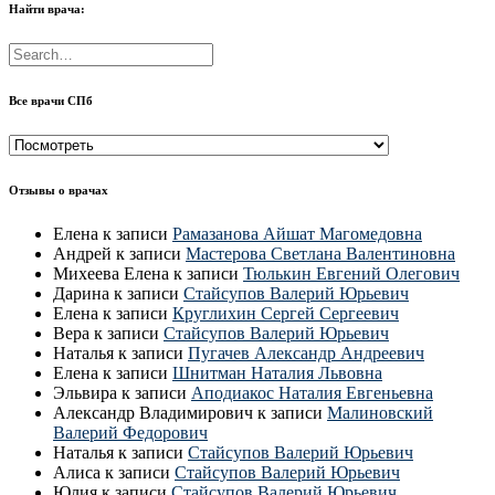
Найти врача:
Все врачи СПб
Все
врачи
СПб
Отзывы о врачах
Елена
к записи
Рамазанова Айшат Магомедовна
Андрей
к записи
Мастерова Светлана Валентиновна
Михеева Елена
к записи
Тюлькин Евгений Олегович
Дарина
к записи
Стайсупов Валерий Юрьевич
Елена
к записи
Круглихин Сергей Сергеевич
Вера
к записи
Стайсупов Валерий Юрьевич
Наталья
к записи
Пугачев Александр Андреевич
Елена
к записи
Шнитман Наталия Львовна
Эльвира
к записи
Аподиакос Наталия Евгеньевна
Александр Владимирович
к записи
Малиновский
Валерий Федорович
Наталья
к записи
Стайсупов Валерий Юрьевич
Алиса
к записи
Стайсупов Валерий Юрьевич
Юлия
к записи
Стайсупов Валерий Юрьевич