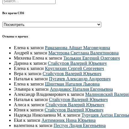
Все врачи СПб
Все
врачи
СПб
Отзывы о врачах
Елена
к записи
Рамазанова Айшат Магомедовна
Андрей
к записи
Мастерова Светлана Валентиновна
Михеева Елена
к записи
Тюлькин Евгений Олегович
Дарина
к записи
Стайсупов Валерий Юрьевич
Елена
к записи
Круглихин Сергей Сергеевич
Вера
к записи
Стайсупов Валерий Юрьевич
Наталья
к записи
Пугачев Александр Андреевич
Елена
к записи
Шнитман Наталия Львовна
Эльвира
к записи
Аподиакос Наталия Евгеньевна
Александр Владимирович
к записи
Малиновский Валери
Наталья
к записи
Стайсупов Валерий Юрьевич
Алиса
к записи
Стайсупов Валерий Юрьевич
Юлия
к записи
Стайсупов Валерий Юрьевич
Надежда Николаевна М.
к записи
Турушев Антон Евгень
Ekat
к записи
Антимоник Нина Юрьевна
валентина
к записи
Пестун Лидия Евгеньевна