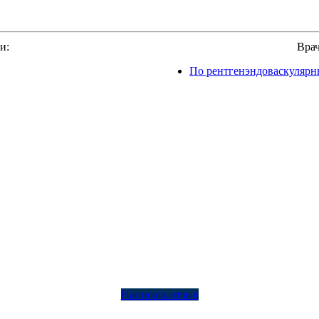
и:
Врач
По рентгенэндоваскулярн
Написать отзыв