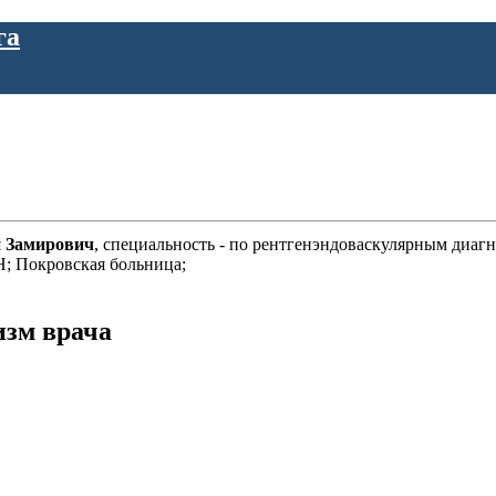
га
й Замирович
, специальность - по рентгенэндоваскулярным диагн
; Покровская больница;
изм врача