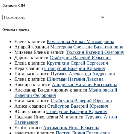
Все врачи СПб
Все
врачи
СПб
Отзывы о врачах
Елена
к записи
Рамазанова Айшат Магомедовна
Андрей
к записи
Мастерова Светлана Валентиновна
Михеева Елена
к записи
Тюлькин Евгений Олегович
Дарина
к записи
Стайсупов Валерий Юрьевич
Елена
к записи
Круглихин Сергей Сергеевич
Вера
к записи
Стайсупов Валерий Юрьевич
Наталья
к записи
Пугачев Александр Андреевич
Елена
к записи
Шнитман Наталия Львовна
Эльвира
к записи
Аподиакос Наталия Евгеньевна
Александр Владимирович
к записи
Малиновский
Валерий Федорович
Наталья
к записи
Стайсупов Валерий Юрьевич
Алиса
к записи
Стайсупов Валерий Юрьевич
Юлия
к записи
Стайсупов Валерий Юрьевич
Надежда Николаевна М.
к записи
Турушев Антон
Евгеньевич
Ekat
к записи
Антимоник Нина Юрьевна
валентина
к записи
Пестун Лидия Евгеньевна