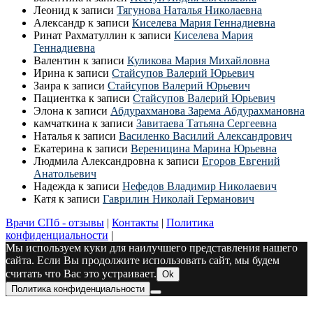
Леонид
к записи
Тягунова Наталья Николаевна
Александр
к записи
Киселева Мария Геннадиевна
Ринат Рахматуллин
к записи
Киселева Мария
Геннадиевна
Валентин
к записи
Куликова Мария Михайловна
Ирина
к записи
Стайсупов Валерий Юрьевич
Заира
к записи
Стайсупов Валерий Юрьевич
Пациентка
к записи
Стайсупов Валерий Юрьевич
Элона
к записи
Абдурахманова Зарема Абдурахмановна
камчаткина
к записи
Завитаева Татьяна Сергеевна
Наталья
к записи
Василенко Василий Александрович
Екатерина
к записи
Вереницина Марина Юрьевна
Людмила Александровна
к записи
Егоров Евгений
Анатольевич
Надежда
к записи
Нефедов Владимир Николаевич
Катя
к записи
Гаврилин Николай Германович
Врачи СПб - отзывы
|
Контакты
|
Политика
конфиденциальности
|
Мы используем куки для наилучшего представления нашего
сайта. Если Вы продолжите использовать сайт, мы будем
считать что Вас это устраивает.
Ok
Политика конфиденциальности