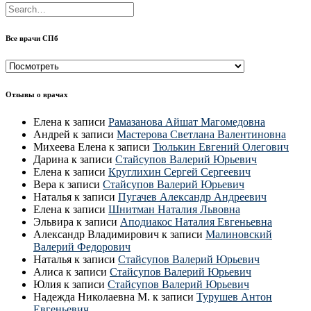
Все врачи СПб
Все
врачи
СПб
Отзывы о врачах
Елена
к записи
Рамазанова Айшат Магомедовна
Андрей
к записи
Мастерова Светлана Валентиновна
Михеева Елена
к записи
Тюлькин Евгений Олегович
Дарина
к записи
Стайсупов Валерий Юрьевич
Елена
к записи
Круглихин Сергей Сергеевич
Вера
к записи
Стайсупов Валерий Юрьевич
Наталья
к записи
Пугачев Александр Андреевич
Елена
к записи
Шнитман Наталия Львовна
Эльвира
к записи
Аподиакос Наталия Евгеньевна
Александр Владимирович
к записи
Малиновский
Валерий Федорович
Наталья
к записи
Стайсупов Валерий Юрьевич
Алиса
к записи
Стайсупов Валерий Юрьевич
Юлия
к записи
Стайсупов Валерий Юрьевич
Надежда Николаевна М.
к записи
Турушев Антон
Евгеньевич