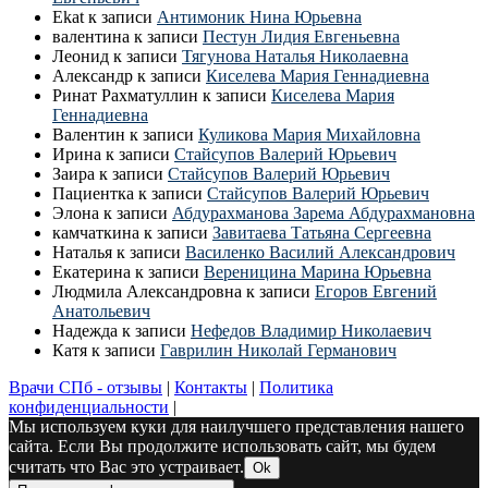
Ekat
к записи
Антимоник Нина Юрьевна
валентина
к записи
Пестун Лидия Евгеньевна
Леонид
к записи
Тягунова Наталья Николаевна
Александр
к записи
Киселева Мария Геннадиевна
Ринат Рахматуллин
к записи
Киселева Мария
Геннадиевна
Валентин
к записи
Куликова Мария Михайловна
Ирина
к записи
Стайсупов Валерий Юрьевич
Заира
к записи
Стайсупов Валерий Юрьевич
Пациентка
к записи
Стайсупов Валерий Юрьевич
Элона
к записи
Абдурахманова Зарема Абдурахмановна
камчаткина
к записи
Завитаева Татьяна Сергеевна
Наталья
к записи
Василенко Василий Александрович
Екатерина
к записи
Вереницина Марина Юрьевна
Людмила Александровна
к записи
Егоров Евгений
Анатольевич
Надежда
к записи
Нефедов Владимир Николаевич
Катя
к записи
Гаврилин Николай Германович
Врачи СПб - отзывы
|
Контакты
|
Политика
конфиденциальности
|
Мы используем куки для наилучшего представления нашего
сайта. Если Вы продолжите использовать сайт, мы будем
считать что Вас это устраивает.
Ok