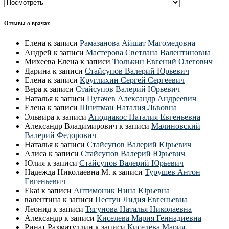
Все
врачи
СПб
Отзывы о врачах
Елена
к записи
Рамазанова Айшат Магомедовна
Андрей
к записи
Мастерова Светлана Валентиновна
Михеева Елена
к записи
Тюлькин Евгений Олегович
Дарина
к записи
Стайсупов Валерий Юрьевич
Елена
к записи
Круглихин Сергей Сергеевич
Вера
к записи
Стайсупов Валерий Юрьевич
Наталья
к записи
Пугачев Александр Андреевич
Елена
к записи
Шнитман Наталия Львовна
Эльвира
к записи
Аподиакос Наталия Евгеньевна
Александр Владимирович
к записи
Малиновский
Валерий Федорович
Наталья
к записи
Стайсупов Валерий Юрьевич
Алиса
к записи
Стайсупов Валерий Юрьевич
Юлия
к записи
Стайсупов Валерий Юрьевич
Надежда Николаевна М.
к записи
Турушев Антон
Евгеньевич
Ekat
к записи
Антимоник Нина Юрьевна
валентина
к записи
Пестун Лидия Евгеньевна
Леонид
к записи
Тягунова Наталья Николаевна
Александр
к записи
Киселева Мария Геннадиевна
Ринат Рахматуллин
к записи
Киселева Мария