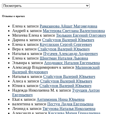
Все
врачи
СПб
Отзывы о врачах
Елена
к записи
Рамазанова Айшат Магомедовна
Андрей
к записи
Мастерова Светлана Валентиновна
Михеева Елена
к записи
Тюлькин Евгений Олегович
Дарина
к записи
Стайсупов Валерий Юрьевич
Елена
к записи
Круглихин Сергей Сергеевич
Вера
к записи
Стайсупов Валерий Юрьевич
Наталья
к записи
Пугачев Александр Андреевич
Елена
к записи
Шнитман Наталия Львовна
Эльвира
к записи
Аподиакос Наталия Евгеньевна
Александр Владимирович
к записи
Малиновский
Валерий Федорович
Наталья
к записи
Стайсупов Валерий Юрьевич
Алиса
к записи
Стайсупов Валерий Юрьевич
Юлия
к записи
Стайсупов Валерий Юрьевич
Надежда Николаевна М.
к записи
Турушев Антон
Евгеньевич
Ekat
к записи
Антимоник Нина Юрьевна
валентина
к записи
Пестун Лидия Евгеньевна
Леонид
к записи
Тягунова Наталья Николаевна
Александр
к записи
Киселева Мария Геннадиевна