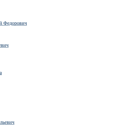
й Федорович
евич
а
льевич