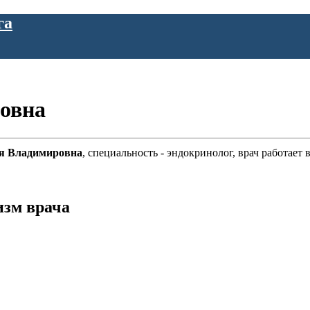
га
овна
я Владимировна
, специальность - эндокринолог, врач работа
изм врача