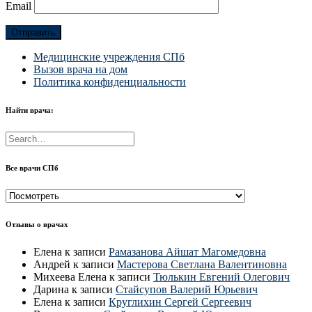
Email
Медицинские учреждения СПб
Вызов врача на дом
Политика конфиденциальности
Найти врача:
Все врачи СПб
Все
врачи
СПб
Отзывы о врачах
Елена
к записи
Рамазанова Айшат Магомедовна
Андрей
к записи
Мастерова Светлана Валентиновна
Михеева Елена
к записи
Тюлькин Евгений Олегович
Дарина
к записи
Стайсупов Валерий Юрьевич
Елена
к записи
Круглихин Сергей Сергеевич