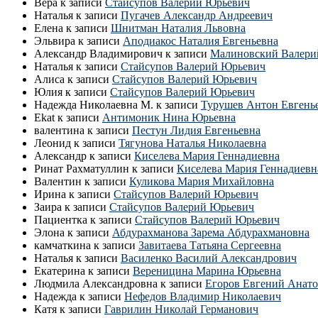
Вера
к записи
Стайсупов Валерий Юрьевич
Наталья
к записи
Пугачев Александр Андреевич
Елена
к записи
Шнитман Наталия Львовна
Эльвира
к записи
Аподиакос Наталия Евгеньевна
Александр Владимирович
к записи
Малиновский Валери
Наталья
к записи
Стайсупов Валерий Юрьевич
Алиса
к записи
Стайсупов Валерий Юрьевич
Юлия
к записи
Стайсупов Валерий Юрьевич
Надежда Николаевна М.
к записи
Турушев Антон Евгень
Ekat
к записи
Антимоник Нина Юрьевна
валентина
к записи
Пестун Лидия Евгеньевна
Леонид
к записи
Тягунова Наталья Николаевна
Александр
к записи
Киселева Мария Геннадиевна
Ринат Рахматуллин
к записи
Киселева Мария Геннадиевн
Валентин
к записи
Куликова Мария Михайловна
Ирина
к записи
Стайсупов Валерий Юрьевич
Заира
к записи
Стайсупов Валерий Юрьевич
Пациентка
к записи
Стайсупов Валерий Юрьевич
Элона
к записи
Абдурахманова Зарема Абдурахмановна
камчаткина
к записи
Завитаева Татьяна Сергеевна
Наталья
к записи
Василенко Василий Александрович
Екатерина
к записи
Вереницина Марина Юрьевна
Людмила Александровна
к записи
Егоров Евгений Анато
Надежда
к записи
Нефедов Владимир Николаевич
Катя
к записи
Гаврилин Николай Германович