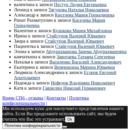
валентина
к записи
Пестун Лидия Евгеньевна
Леонид
к записи
Тягунова Наталья Николаевна
Александр
к записи
Киселева Мария Геннадиевна
Ринат Рахматуллин
к записи
Киселева Мария
Геннадиевна
Валентин
к записи
Куликова Мария Михайловна
Ирина
к записи
Стайсупов Валерий Юрьевич
Заира
к записи
Стайсупов Валерий Юрьевич
Пациентка
к записи
Стайсупов Валерий Юрьевич
Элона
к записи
Абдурахманова Зарема Абдурахмановна
камчаткина
к записи
Завитаева Татьяна Сергеевна
Наталья
к записи
Василенко Василий Александрович
Екатерина
к записи
Вереницина Марина Юрьевна
Людмила Александровна
к записи
Егоров Евгений
Анатольевич
Надежда
к записи
Нефедов Владимир Николаевич
Катя
к записи
Гаврилин Николай Германович
Врачи СПб - отзывы
|
Контакты
|
Политика
конфиденциальности
|
Мы используем куки для наилучшего представления нашего
сайта. Если Вы продолжите использовать сайт, мы будем
считать что Вас это устраивает.
Ok
Политика конфиденциальности