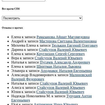
Все врачи СПб
Все
врачи
СПб
Отзывы о врачах
Елена
к записи
Рамазанова Айшат Магомедовна
Андрей
к записи
Мастерова Светлана Валентиновна
Михеева Елена
к записи
Тюлькин Евгений Олегович
Дарина
к записи
Стайсупов Валерий Юрьевич
Елена
к записи
Круглихин Сергей Сергеевич
Вера
к записи
Стайсупов Валерий Юрьевич
Наталья
к записи
Пугачев Александр Андреевич
Елена
к записи
Шнитман Наталия Львовна
Эльвира
к записи
Аподиакос Наталия Евгеньевна
Александр Владимирович
к записи
Малиновский
Валерий Федорович
Наталья
к записи
Стайсупов Валерий Юрьевич
Алиса
к записи
Стайсупов Валерий Юрьевич
Юлия
к записи
Стайсупов Валерий Юрьевич
Надежда Николаевна М.
к записи
Турушев Антон
Евгеньевич
Ekat
к записи
Антимоник Нина Юрьевна