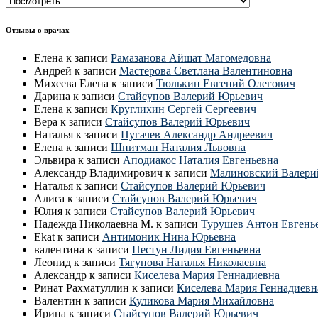
врачи
СПб
Отзывы о врачах
Елена
к записи
Рамазанова Айшат Магомедовна
Андрей
к записи
Мастерова Светлана Валентиновна
Михеева Елена
к записи
Тюлькин Евгений Олегович
Дарина
к записи
Стайсупов Валерий Юрьевич
Елена
к записи
Круглихин Сергей Сергеевич
Вера
к записи
Стайсупов Валерий Юрьевич
Наталья
к записи
Пугачев Александр Андреевич
Елена
к записи
Шнитман Наталия Львовна
Эльвира
к записи
Аподиакос Наталия Евгеньевна
Александр Владимирович
к записи
Малиновский Валери
Наталья
к записи
Стайсупов Валерий Юрьевич
Алиса
к записи
Стайсупов Валерий Юрьевич
Юлия
к записи
Стайсупов Валерий Юрьевич
Надежда Николаевна М.
к записи
Турушев Антон Евгень
Ekat
к записи
Антимоник Нина Юрьевна
валентина
к записи
Пестун Лидия Евгеньевна
Леонид
к записи
Тягунова Наталья Николаевна
Александр
к записи
Киселева Мария Геннадиевна
Ринат Рахматуллин
к записи
Киселева Мария Геннадиевн
Валентин
к записи
Куликова Мария Михайловна
Ирина
к записи
Стайсупов Валерий Юрьевич