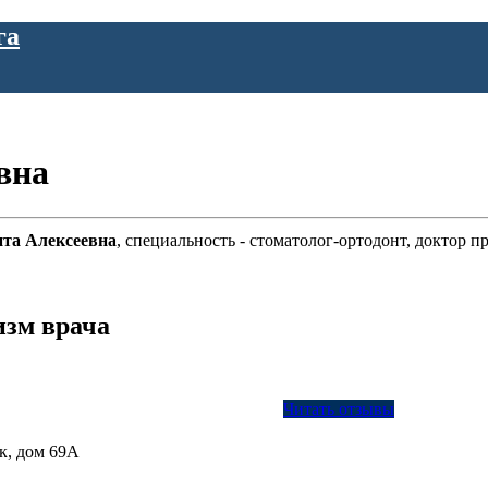
га
вна
ита Алексеевна
, специальность - стоматолог-ортодонт, доктор
изм врача
Читать отзывы
к, дом 69А