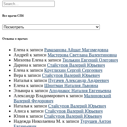
Все врачи СПб
Все
врачи
СПб
Отзывы о врачах
Елена
к записи
Рамазанова Айшат Магомедовна
Андрей
к записи
Мастерова Светлана Валентиновна
Михеева Елена
к записи
Тюлькин Евгений Олегович
Дарина
к записи
Стайсупов Валерий Юрьевич
Елена
к записи
Круглихин Сергей Сергеевич
Вера
к записи
Стайсупов Валерий Юрьевич
Наталья
к записи
Пугачев Александр Андреевич
Елена
к записи
Шнитман Наталия Львовна
Эльвира
к записи
Аподиакос Наталия Евгеньевна
Александр Владимирович
к записи
Малиновский
Валерий Федорович
Наталья
к записи
Стайсупов Валерий Юрьевич
Алиса
к записи
Стайсупов Валерий Юрьевич
Юлия
к записи
Стайсупов Валерий Юрьевич
Надежда Николаевна М.
к записи
Турушев Антон
Евгеньевич