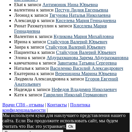
Ekat
к записи
Антимоник Нина Юрьевна
валентина
к записи
Пестун Лидия Евгеньевна
Леонид
к записи
Тягунова Наталья Николаевна
Александр
к записи
Киселева Мария Геннадиевна
Ринат Рахматуллин
к записи
Киселева Мария
Геннадиевна
Валентин
к записи
Куликова Мария Михайловна
Ирина
к записи
Стайсупов Валерий Юрьевич
Заира
к записи
Стайсупов Валерий Юрьевич
Пациентка
к записи
Стайсупов Валерий Юрьевич
Элона
к записи
Абдурахманова Зарема Абдурахмановна
камчаткина
к записи
Завитаева Татьяна Сергеевна
Наталья
к записи
Василенко Василий Александрович
Екатерина
к записи
Вереницина Марина Юрьевна
Людмила Александровна
к записи
Егоров Евгений
Анатольевич
Надежда
к записи
Нефедов Владимир Николаевич
Катя
к записи
Гаврилин Николай Германович
Врачи СПб - отзывы
|
Контакты
|
Политика
конфиденциальности
|
Мы используем куки для наилучшего представления нашего
сайта. Если Вы продолжите использовать сайт, мы будем
считать что Вас это устраивает.
Ok