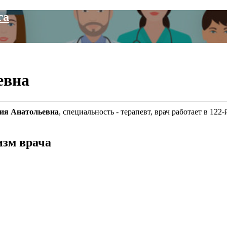
га
евна
ния Анатольевна
, специальность - терапевт, врач работает в 1
изм врача