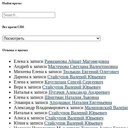
Найти врача:
Все врачи СПб
Все
врачи
СПб
Отзывы о врачах
Елена
к записи
Рамазанова Айшат Магомедовна
Андрей
к записи
Мастерова Светлана Валентиновна
Михеева Елена
к записи
Тюлькин Евгений Олегович
Дарина
к записи
Стайсупов Валерий Юрьевич
Елена
к записи
Круглихин Сергей Сергеевич
Вера
к записи
Стайсупов Валерий Юрьевич
Наталья
к записи
Пугачев Александр Андреевич
Елена
к записи
Шнитман Наталия Львовна
Эльвира
к записи
Аподиакос Наталия Евгеньевна
Александр Владимирович
к записи
Малиновский Валери
Наталья
к записи
Стайсупов Валерий Юрьевич
Алиса
к записи
Стайсупов Валерий Юрьевич
Юлия
к записи
Стайсупов Валерий Юрьевич