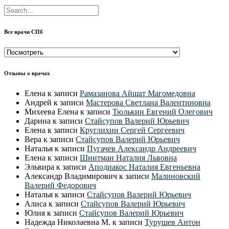
Все врачи СПб
Все
врачи
СПб
Отзывы о врачах
Елена
к записи
Рамазанова Айшат Магомедовна
Андрей
к записи
Мастерова Светлана Валентиновна
Михеева Елена
к записи
Тюлькин Евгений Олегович
Дарина
к записи
Стайсупов Валерий Юрьевич
Елена
к записи
Круглихин Сергей Сергеевич
Вера
к записи
Стайсупов Валерий Юрьевич
Наталья
к записи
Пугачев Александр Андреевич
Елена
к записи
Шнитман Наталия Львовна
Эльвира
к записи
Аподиакос Наталия Евгеньевна
Александр Владимирович
к записи
Малиновский
Валерий Федорович
Наталья
к записи
Стайсупов Валерий Юрьевич
Алиса
к записи
Стайсупов Валерий Юрьевич
Юлия
к записи
Стайсупов Валерий Юрьевич
Надежда Николаевна М.
к записи
Турушев Антон