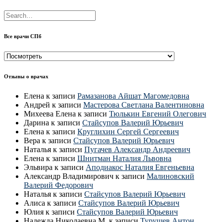
Все врачи СПб
Все
врачи
СПб
Отзывы о врачах
Елена
к записи
Рамазанова Айшат Магомедовна
Андрей
к записи
Мастерова Светлана Валентиновна
Михеева Елена
к записи
Тюлькин Евгений Олегович
Дарина
к записи
Стайсупов Валерий Юрьевич
Елена
к записи
Круглихин Сергей Сергеевич
Вера
к записи
Стайсупов Валерий Юрьевич
Наталья
к записи
Пугачев Александр Андреевич
Елена
к записи
Шнитман Наталия Львовна
Эльвира
к записи
Аподиакос Наталия Евгеньевна
Александр Владимирович
к записи
Малиновский
Валерий Федорович
Наталья
к записи
Стайсупов Валерий Юрьевич
Алиса
к записи
Стайсупов Валерий Юрьевич
Юлия
к записи
Стайсупов Валерий Юрьевич
Надежда Николаевна М.
к записи
Турушев Антон