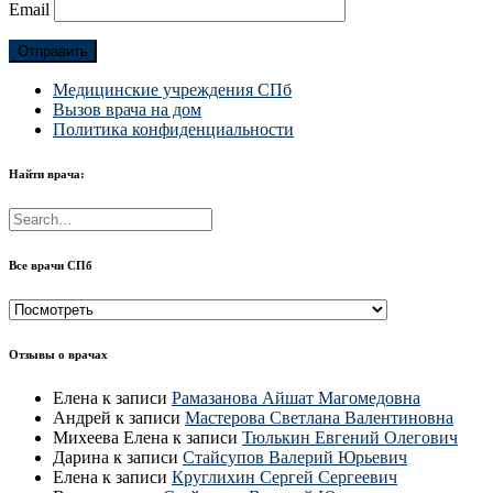
Email
Медицинские учреждения СПб
Вызов врача на дом
Политика конфиденциальности
Найти врача:
Все врачи СПб
Все
врачи
СПб
Отзывы о врачах
Елена
к записи
Рамазанова Айшат Магомедовна
Андрей
к записи
Мастерова Светлана Валентиновна
Михеева Елена
к записи
Тюлькин Евгений Олегович
Дарина
к записи
Стайсупов Валерий Юрьевич
Елена
к записи
Круглихин Сергей Сергеевич