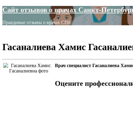
Сайт отзывов о врачах Санкт-Петербур
Правдивые отзывы о врачах СПб
Гасаналиева Хамис Гасаналие
Врач специалист Гасаналиева Хами
Оцените профессионал