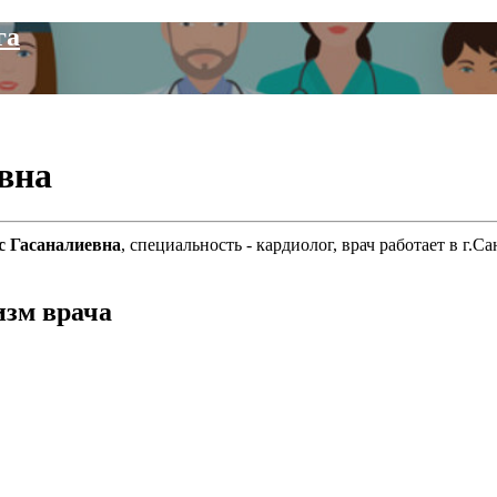
га
вна
с Гасаналиевна
, специальность - кардиолог, врач работает в г
изм врача