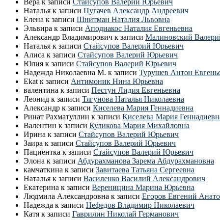
Вера
к записи
Стайсупов Валерий Юрьевич
Наталья
к записи
Пугачев Александр Андреевич
Елена
к записи
Шнитман Наталия Львовна
Эльвира
к записи
Аподиакос Наталия Евгеньевна
Александр Владимирович
к записи
Малиновский Валери
Наталья
к записи
Стайсупов Валерий Юрьевич
Алиса
к записи
Стайсупов Валерий Юрьевич
Юлия
к записи
Стайсупов Валерий Юрьевич
Надежда Николаевна М.
к записи
Турушев Антон Евгень
Ekat
к записи
Антимоник Нина Юрьевна
валентина
к записи
Пестун Лидия Евгеньевна
Леонид
к записи
Тягунова Наталья Николаевна
Александр
к записи
Киселева Мария Геннадиевна
Ринат Рахматуллин
к записи
Киселева Мария Геннадиевн
Валентин
к записи
Куликова Мария Михайловна
Ирина
к записи
Стайсупов Валерий Юрьевич
Заира
к записи
Стайсупов Валерий Юрьевич
Пациентка
к записи
Стайсупов Валерий Юрьевич
Элона
к записи
Абдурахманова Зарема Абдурахмановна
камчаткина
к записи
Завитаева Татьяна Сергеевна
Наталья
к записи
Василенко Василий Александрович
Екатерина
к записи
Вереницина Марина Юрьевна
Людмила Александровна
к записи
Егоров Евгений Анато
Надежда
к записи
Нефедов Владимир Николаевич
Катя
к записи
Гаврилин Николай Германович