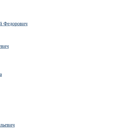
й Федорович
евич
а
льевич