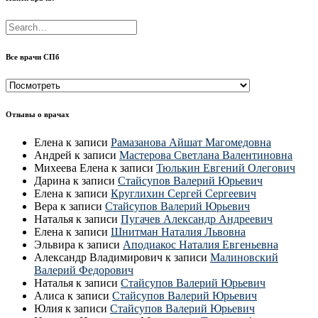
Все врачи СПб
Все
врачи
СПб
Отзывы о врачах
Елена
к записи
Рамазанова Айшат Магомедовна
Андрей
к записи
Мастерова Светлана Валентиновна
Михеева Елена
к записи
Тюлькин Евгений Олегович
Дарина
к записи
Стайсупов Валерий Юрьевич
Елена
к записи
Круглихин Сергей Сергеевич
Вера
к записи
Стайсупов Валерий Юрьевич
Наталья
к записи
Пугачев Александр Андреевич
Елена
к записи
Шнитман Наталия Львовна
Эльвира
к записи
Аподиакос Наталия Евгеньевна
Александр Владимирович
к записи
Малиновский
Валерий Федорович
Наталья
к записи
Стайсупов Валерий Юрьевич
Алиса
к записи
Стайсупов Валерий Юрьевич
Юлия
к записи
Стайсупов Валерий Юрьевич