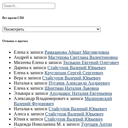
Все врачи СПб
Все
врачи
СПб
Отзывы о врачах
Елена
к записи
Рамазанова Айшат Магомедовна
Андрей
к записи
Мастерова Светлана Валентиновна
Михеева Елена
к записи
Тюлькин Евгений Олегович
Дарина
к записи
Стайсупов Валерий Юрьевич
Елена
к записи
Круглихин Сергей Сергеевич
Вера
к записи
Стайсупов Валерий Юрьевич
Наталья
к записи
Пугачев Александр Андреевич
Елена
к записи
Шнитман Наталия Львовна
Эльвира
к записи
Аподиакос Наталия Евгеньевна
Александр Владимирович
к записи
Малиновский
Валерий Федорович
Наталья
к записи
Стайсупов Валерий Юрьевич
Алиса
к записи
Стайсупов Валерий Юрьевич
Юлия
к записи
Стайсупов Валерий Юрьевич
Надежда Николаевна М.
к записи
Турушев Антон