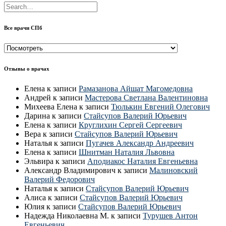
Все врачи СПб
Все
врачи
СПб
Отзывы о врачах
Елена
к записи
Рамазанова Айшат Магомедовна
Андрей
к записи
Мастерова Светлана Валентиновна
Михеева Елена
к записи
Тюлькин Евгений Олегович
Дарина
к записи
Стайсупов Валерий Юрьевич
Елена
к записи
Круглихин Сергей Сергеевич
Вера
к записи
Стайсупов Валерий Юрьевич
Наталья
к записи
Пугачев Александр Андреевич
Елена
к записи
Шнитман Наталия Львовна
Эльвира
к записи
Аподиакос Наталия Евгеньевна
Александр Владимирович
к записи
Малиновский
Валерий Федорович
Наталья
к записи
Стайсупов Валерий Юрьевич
Алиса
к записи
Стайсупов Валерий Юрьевич
Юлия
к записи
Стайсупов Валерий Юрьевич
Надежда Николаевна М.
к записи
Турушев Антон
Евгеньевич