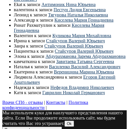
Ekat
к записи
Антимоник Нина Юрьевна
валентина
к записи
Пестун Лидия Евгеньевна
Леонид
к записи
Тягунова Наталья Николаевна
Александр
к записи
Киселева Мария Геннадиевна
Ринат Рахматуллин
к записи
Киселева Мария
Геннадиевна
Валентин
к записи
Куликова Мария Михайловна
Ирина
к записи
Стайсупов Валерий Юрьевич
Заира
к записи
Стайсупов Валерий Юрьевич
Пациентка
к записи
Стайсупов Валерий Юрьевич
Элона
к записи
Абдурахманова Зарема Абдурахмановна
камчаткина
к записи
Завитаева Татьяна Сергеевна
Наталья
к записи
Василенко Василий Александрович
Екатерина
к записи
Вереницина Марина Юрьевна
Людмила Александровна
к записи
Егоров Евгений
Анатольевич
Надежда
к записи
Нефедов Владимир Николаевич
Катя
к записи
Гаврилин Николай Германович
Врачи СПб - отзывы
|
Контакты
|
Политика
конфиденциальности
|
Мы используем куки для наилучшего представления нашего
сайта. Если Вы продолжите использовать сайт, мы будем
считать что Вас это устраивает.
Ok