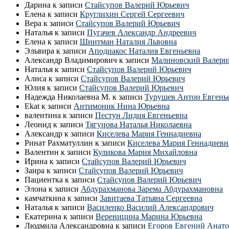
Дарина
к записи
Стайсупов Валерий Юрьевич
Елена
к записи
Круглихин Сергей Сергеевич
Вера
к записи
Стайсупов Валерий Юрьевич
Наталья
к записи
Пугачев Александр Андреевич
Елена
к записи
Шнитман Наталия Львовна
Эльвира
к записи
Аподиакос Наталия Евгеньевна
Александр Владимирович
к записи
Малиновский Валери
Наталья
к записи
Стайсупов Валерий Юрьевич
Алиса
к записи
Стайсупов Валерий Юрьевич
Юлия
к записи
Стайсупов Валерий Юрьевич
Надежда Николаевна М.
к записи
Турушев Антон Евгень
Ekat
к записи
Антимоник Нина Юрьевна
валентина
к записи
Пестун Лидия Евгеньевна
Леонид
к записи
Тягунова Наталья Николаевна
Александр
к записи
Киселева Мария Геннадиевна
Ринат Рахматуллин
к записи
Киселева Мария Геннадиевн
Валентин
к записи
Куликова Мария Михайловна
Ирина
к записи
Стайсупов Валерий Юрьевич
Заира
к записи
Стайсупов Валерий Юрьевич
Пациентка
к записи
Стайсупов Валерий Юрьевич
Элона
к записи
Абдурахманова Зарема Абдурахмановна
камчаткина
к записи
Завитаева Татьяна Сергеевна
Наталья
к записи
Василенко Василий Александрович
Екатерина
к записи
Вереницина Марина Юрьевна
Людмила Александровна
к записи
Егоров Евгений Анато