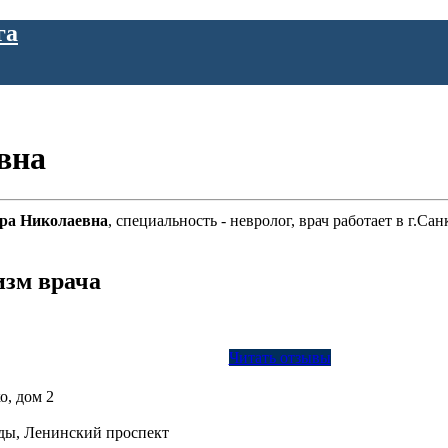
га
вна
дра Николаевна
, специальность - невролог, врач работает в г.С
изм врача
Читать отзывы
о, дом 2
ды, Ленинский проспект